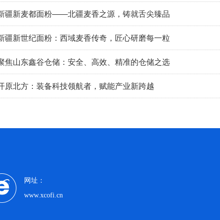
】新疆新麦都面粉——北疆麦香之源，铸就舌尖臻品
】新疆新世纪面粉：西域麦香传奇，匠心研磨每一粒
】聚焦山东鑫谷仓储：安全、高效、精准的仓储之选
】开原北方：装备科技领航者，赋能产业新跨越
网址：
www.xcofi.cn