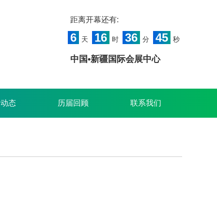
距离开幕还有:
6
16
36
45
天
时
分
秒
中国•新疆国际会展中心
闻动态
历届回顾
联系我们