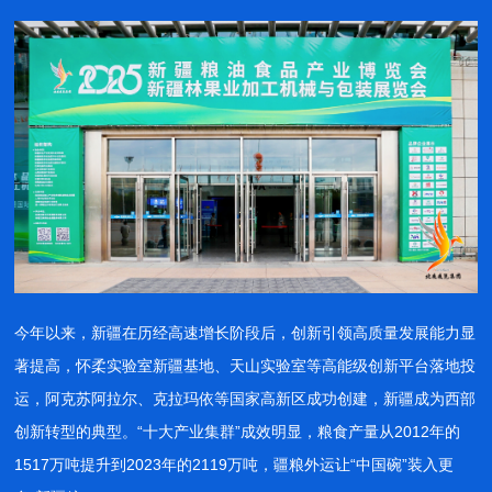
今年以来，新疆在历经高速增长阶段后，创新引领高质量发展能力显
著提高，怀柔实验室新疆基地、天山实验室等高能级创新平台落地投
运，阿克苏阿拉尔、克拉玛依等国家高新区成功创建，新疆成为西部
创新转型的典型。“十大产业集群”成效明显，粮食产量从2012年的
1517万吨提升到2023年的2119万吨，疆粮外运让“中国碗”装入更