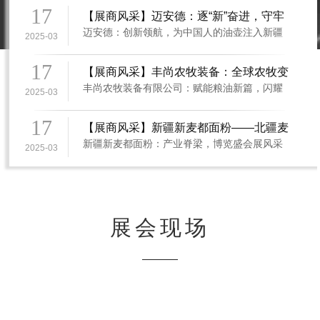
17
【展商风采】迈安德：逐“新”奋进，守牢
迈安德：创新领航，为中国人的油壶注入新疆
中国人餐桌油壶防线
2025-03
力量，迈向全球卓越自 2003 年启航，迈安德便
锚定油脂设备及成套工程这片浩瀚“海域”，坚定
17
【展商风采】丰尚农牧装备：全球农牧变
地以“科技创新”作为破浪前行的第一驱动力，
丰尚农牧装备有限公司：赋能粮油新篇，闪耀
革引擎，智启粮食加工产业新程
向“新”求“质”，一路开拓，撞开了发展的崭新天
2025-03
新疆产业盛会在全球农牧装备领域，丰尚农牧
地。在油料预浸工程领域，其国内市场占有…
装备有限公司早已声名远扬，如今，它将卓越
17
【展商风采】新疆新麦都面粉——北疆麦
风姿带到了新疆这片充满潜力的土地，携手新
新疆新麦都面粉：产业脊梁，博览盛会展风采
香之源，铸就舌尖臻品
疆粮油食品产业博览会，开启一场全新的产业
2025-03
在新疆这片充满机遇与活力的土地上，新疆新
探索之旅。丰尚农牧装备有限公司自创立以
麦都面粉有限公司宛如一颗闪耀的明珠，肩负
来，始终专注于…
着保障区域粮食供应与推动产业发展的重任，
成为自治区重点产业链供应链企业白名单中的
关键一员、乌鲁木齐市成品面粉重点储备单位
展会现场
以及商务粮食…