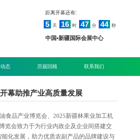
距离开幕还有:
5
16
47
42
天
时
分
秒
中国•新疆国际会展中心
闻动态
历届回顾
联系我们
大开幕助推产业高质量发展
粮油食品产业博览会
、
2025新疆林果业加工机
博览会致力于为行业内政企及企业间搭建交
智能化发展，助力优质
农副
产品的品牌建设与