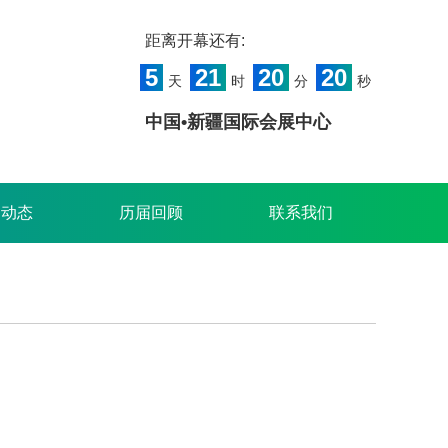
距离开幕还有:
5
21
20
19
天
时
分
秒
中国•新疆国际会展中心
闻动态
历届回顾
联系我们