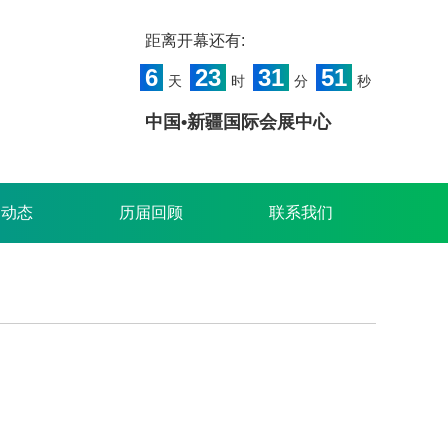
距离开幕还有:
6
23
31
51
天
时
分
秒
中国•新疆国际会展中心
闻动态
历届回顾
联系我们